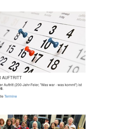
 AUFTRITT
r Auftritt (200-Jahr-Feier, "Was war - was kommt") ist
26
.
lle
Termine