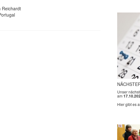
h Reichardt
Portugal
NÄCHSTER
Unser nächste
am
17.10.20
Hier gibt es a