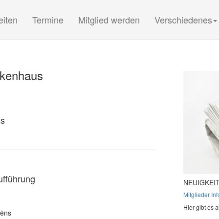
(current)
(current)
(current)
eiten
Termine
Mitglied werden
Verschiedenes
nkenhaus
us
ufführung
NEUIGKEIT
Mitglieder In
Hier gibt es a
aëns