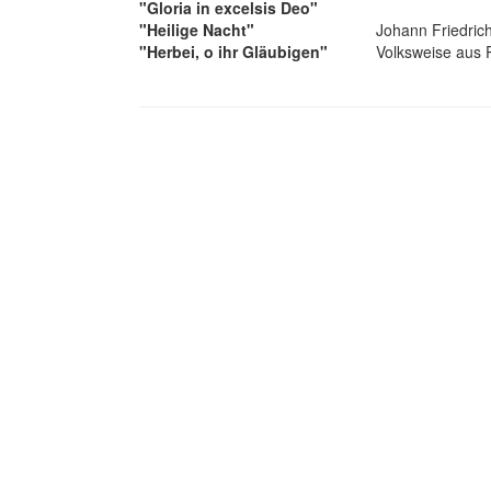
"Gloria in excelsis Deo"
"Heilige Nacht"
Johann Friedric
"Herbei, o ihr Gläubigen"
Volksweise aus 