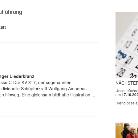
ufführung
art
ger Liederkranz
esse C-Dur KV 317, der sogenannten
NÄCHSTER
individuelle Schöpferkraft Wolfgang Amadeus
Unser nächste
 hinweg. Eine gleichsam bildhafte Illustration ...
am
17.10.20
Hier gibt es a