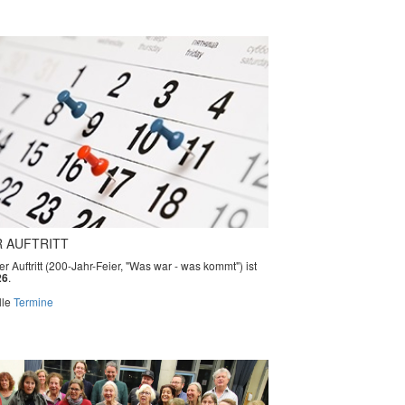
 AUFTRITT
r Auftritt (200-Jahr-Feier, "Was war - was kommt") ist
26
.
lle
Termine